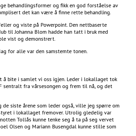
llige behandlingsformer og fikk en god forståelse av
mplisert det kan være å finne rette behandling.
eller og viste på Powerpoint. Den nettbaserte
ub til Johanna Blom hadde han tatt i bruk med
ble vist og demonstrert.
dag for alle var den samstemte tonen.
 bite i samlet vi oss igjen. Leder i lokallaget tok
 sentralt fra vårsesongen og frem til nå, og det
g de siste årene som leder også, ville jeg spørre om
yret i lokallaget fremover. Utrolig gledelig var
Knotten Tollås kunne tenke seg å ta på seg vervet
Hoel Olsen og Mariann Busengdal kunne stille som