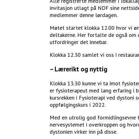
Alle registrerte medlemmer i lokallag
invitasjon utlagt på NDF sine nettsi
medlemmer denne lørdagen.
Møtet startet klokka 12.00 hvor vi ø
deltakerne. Her fortalte de også om 
utfordringer det innebar.
Klokka 12.30 samlet vi oss i restauran
– Lærerikt og nyttig
Klokka 13.30 kunne vi ta imot fysiote
er fysioterapeut med lang erfaring i 
kursrekken i Fysioterapi ved dystoni 
oppfølgingskurs i 2022.
Med en utrolig god formidlingsevne 
nervesystemet i overkroppen og hvord
dystonien virker inn på disse.