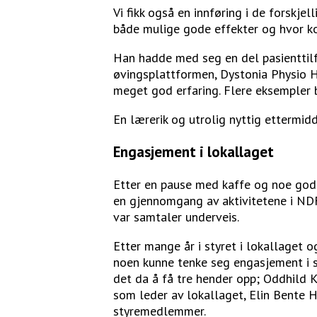
Vi fikk også en innføring i de forskje
både mulige gode effekter og hvor ko
Han hadde med seg en del pasienttilf
øvingsplattformen, Dystonia Physio H
meget god erfaring. Flere eksempler 
En lærerik og utrolig nyttig ettermid
Engasjement i lokallaget
Etter en pause med kaffe og noe godt å
en gjennomgang av aktivitetene i NDF
var samtaler underveis.
Etter mange år i styret i lokallaget o
noen kunne tenke seg engasjement i st
det da å få tre hender opp; Oddhild 
som leder av lokallaget, Elin Bente 
styremedlemmer.