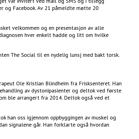
et var invitert ved mail og SMS og i tillegg
der og Facebook. Av 21 påmeldte møtte 20
nsket velkommen og en presentasjon av alle
diagnosen hver enkelt hadde og litt om hvilke
ten The Social til en nydelig lunsj med bakt torsk.
rapeut Ole Kristian Blindheim fra Frisksenteret. Han
behandling av dystonipasienter og deltok ved første
som ble arrangert fra 2014. Deltok også ved et
tok han oss igjennom oppbyggingen av muskel og
an signalene går. Han forklarte også hvordan