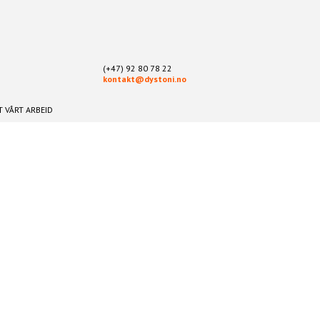
(+47) 92 80 78 22
kontakt@dystoni.no
 VÅRT ARBEID