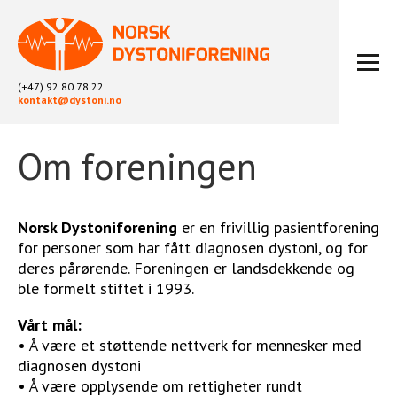
(+47) 92 80 78 22
kontakt@dystoni.no
Om foreningen
HJEM
ARTIKLER
LOKALLAG
Norsk Dystoniforening
er en frivillig pasientforening
LIKEPERSONARBEID
for personer som har fått diagnosen dystoni, og for
OM OSS
deres pårørende. Foreningen er landsdekkende og
ble formelt stiftet i 1993.
BLI MEDLEM
KONTAKT
Vårt mål:
KALENDER
• Å være et støttende nettverk for mennesker med
diagnosen dystoni
ARKIV
• Å være opplysende om rettigheter rundt
FYSIOTERAPI