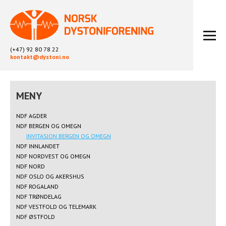
(+47) 92 80 78 22
kontakt@dystoni.no
HJEM
ARTIKLER
NDF AGDER
LOKALLAG
NDF BERGEN OG OMEGN
LIKEPERSONARBEID
INVITASJON BERGEN OG OMEGN
NDF INNLANDET
OM OSS
NDF NORDVEST OG OMEGN
BLI MEDLEM
NDF NORD
NDF OSLO OG AKERSHUS
KONTAKT
NDF ROGALAND
KALENDER
NDF TRØNDELAG
NDF VESTFOLD OG TELEMARK
ARKIV
NDF ØSTFOLD
FYSIOTERAPI