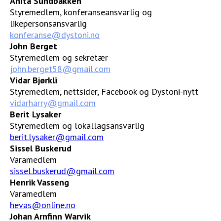
Anita Sundbakken
Styremedlem, konferanseansvarlig og
STØTT VÅRT ARBEID
likepersonsansvarlig
konferanse@dystoni.no
John Berget
Styremedlem og sekretær
john.berget58@gmail.com
Vidar Bjørkli
Styremedlem, nettsider, Facebook og Dystoni-nytt
vidarharry@gmail.com
Berit Lysaker
Styremedlem og lokallagsansvarlig
berit.lysaker@gmail.com
Sissel Buskerud
Varamedlem
sissel.buskerud@gmail.com
Henrik Vasseng
Varamedlem
hevas@online.no
Johan Arnfinn Warvik