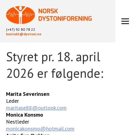
(+47) 92 80 78 22
kontakt@dystoni.no
Styret pr. 18. april
HJEM
ARTIKLER
2026 er følgende:
LOKALLAG
LIKEPERSONARBEID
OM OSS
Marita Severinsen
BLI MEDLEM
Leder
maritase88@outlook.com
KONTAKT
Monica Konsmo
KALENDER
Nestleder
ARKIV
monicakonsmo@hotmail.com
FYSIOTERAPI