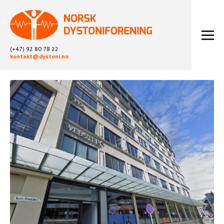
(+47) 92 80 78 22
kontakt@dystoni.no
HJEM
ARTIKLER
LOKALLAG
LIKEPERSONARBEID
OM OSS
BLI MEDLEM
KONTAKT
KALENDER
ARKIV
FYSIOTERAPI