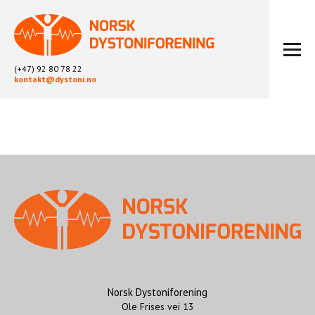
(+47) 92 80 78 22
kontakt@dystoni.no
HJEM
ARTIKLER
LOKALLAG
LIKEPERSONARBEID
OM OSS
BLI MEDLEM
KONTAKT
KALENDER
ARKIV
Norsk Dystoniforening
Ole Frises vei 13
FYSIOTERAPI