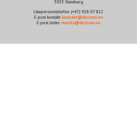
3053 Steinberg
STØTT VÅRT ARBEID
Likepersonstelefon: (+47) 928 07 822
E-post kontakt:
kontakt@dystoni.no
E-post leder:
marita@dystoni.no