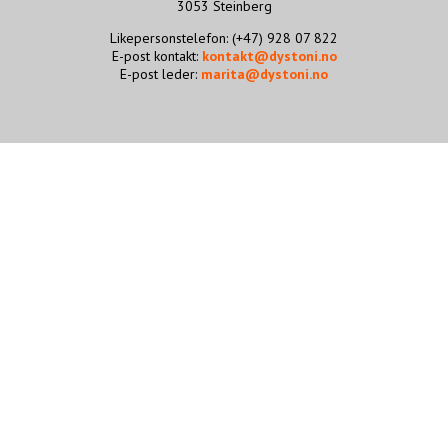
3053 Steinberg
STØTT VÅRT ARBEID
Likepersonstelefon: (+47) 928 07 822
E-post kontakt:
kontakt@dystoni.no
E-post leder:
marita@dystoni.no