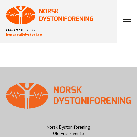
(+47) 92 80 78 22
kontakt@dystoni.no
HJEM
ARTIKLER
LOKALLAG
LIKEPERSONARBEID
OM OSS
BLI MEDLEM
KONTAKT
KALENDER
ARKIV
Norsk Dystoniforening
Ole Frises vei 13
FYSIOTERAPI