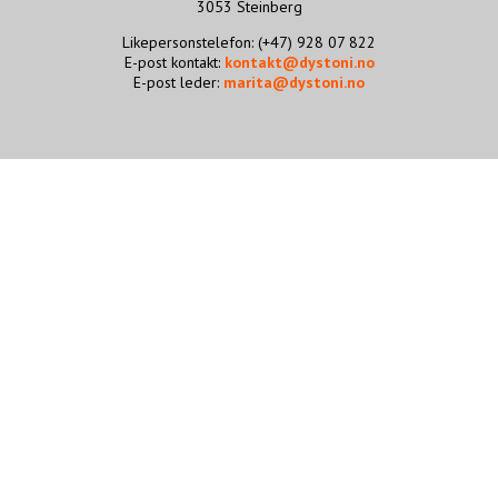
3053 Steinberg
STØTT VÅRT ARBEID
Likepersonstelefon: (+47) 928 07 822
E-post kontakt:
kontakt@dystoni.no
E-post leder:
marita@dystoni.no