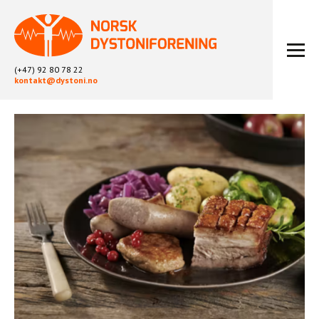
(+47) 92 80 78 22
kontakt@dystoni.no
HJEM
ARTIKLER
LOKALLAG
LIKEPERSONARBEID
OM OSS
BLI MEDLEM
KONTAKT
KALENDER
ARKIV
FYSIOTERAPI