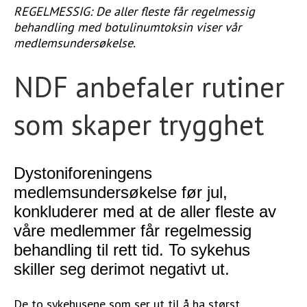
REGELMESSIG: De aller fleste får regelmessig
STØTT VÅRT ARBEID
behandling med botulinumtoksin viser vår
medlemsundersøkelse.
NDF anbefaler rutiner
som skaper trygghet
Dystoniforeningens
medlemsundersøkelse før jul,
konkluderer med at de aller fleste av
våre medlemmer får regelmessig
behandling til rett tid. To sykehus
skiller seg derimot negativt ut.
De to sykehusene som ser ut til å ha størst