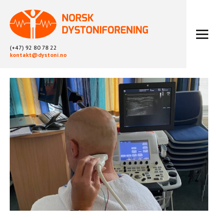
(+47) 92 80 78 22
kontakt@dystoni.no
HJEM
ARTIKLER
LOKALLAG
LIKEPERSONARBEID
OM OSS
BLI MEDLEM
KONTAKT
KALENDER
ARKIV
FYSIOTERAPI