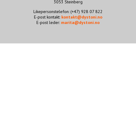
3053 Steinberg
STØTT VÅRT ARBEID
Likepersonstelefon: (+47) 928 07 822
E-post kontakt:
kontakt@dystoni.no
E-post leder:
marita@dystoni.no