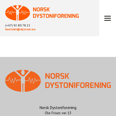
(+47) 92 80 78 22
kontakt@dystoni.no
HJEM
ARTIKLER
LOKALLAG
LIKEPERSONARBEID
OM OSS
BLI MEDLEM
KONTAKT
KALENDER
ARKIV
Norsk Dystoniforening
Ole Frises vei 13
FYSIOTERAPI