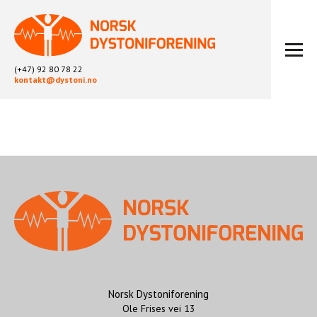
(+47) 92 80 78 22
kontakt@dystoni.no
HJEM
ARTIKLER
LOKALLAG
LIKEPERSONARBEID
OM OSS
BLI MEDLEM
KONTAKT
KALENDER
ARKIV
Norsk Dystoniforening
Ole Frises vei 13
FYSIOTERAPI