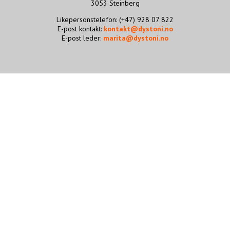
3053 Steinberg
STØTT VÅRT ARBEID
Likepersonstelefon: (+47) 928 07 822
E-post kontakt:
kontakt@dystoni.no
E-post leder:
marita@dystoni.no