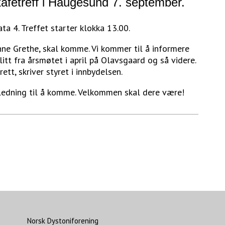
kafétreff i Haugesund 7. september.
ata 4. Treffet starter klokka 13.00.
Anne Grethe, skal komme. Vi kommer til å informere
litt fra årsmøtet i april på Olavsgaard og så videre.
ett, skriver styret i innbydelsen.
nledning til å komme. Velkommen skal dere være!
Norsk Dystoniforening