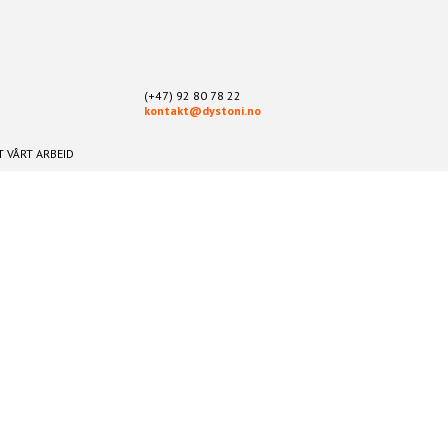
(+47) 92 80 78 22
kontakt@dystoni.no
 VÅRT ARBEID