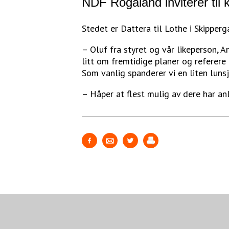
NDF Rogaland inviterer til 
Stedet er Dattera til Lothe i Skipperg
– Oluf fra styret og vår likeperson, 
litt om fremtidige planer og referere 
Som vanlig spanderer vi en liten lunsjr
– Håper at flest mulig av dere har a