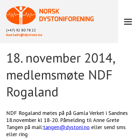
(+47) 92 80 78 22
kontakt@dystoni.no
18. november 2014,
HJEM
ARTIKLER
medlemsmøte NDF
LOKALLAG
LIKEPERSONARBEID
Rogaland
OM OSS
BLI MEDLEM
KONTAKT
NDF Rogaland møtes på på Gamla Verket i Sandnes
KALENDER
18.november kl 18-20. Påmelding til Anne Grete
Tangen på mail:
tangen@dystoni.no
eller send sms
ARKIV
eller ring
FYSIOTERAPI