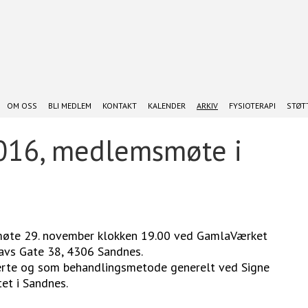
OM OSS
BLI MEDLEM
KONTAKT
KALENDER
ARKIV
FYSIOTERAPI
STØTT
016, medlemsmøte i
møte 29. november klokken 19.00 ved GamlaVærket
lavs Gate 38, 4306 Sandnes.
erte og som behandlingsmetode generelt ved Signe
tet i Sandnes.