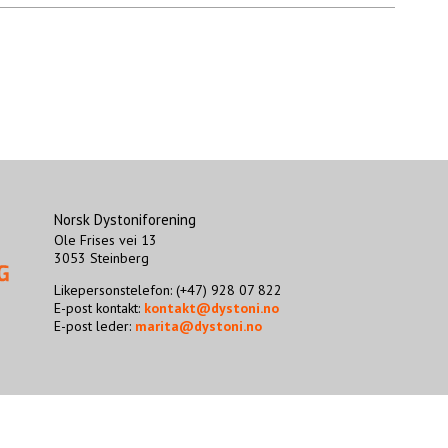
Norsk Dystoniforening
Ole Frises vei 13
3053 Steinberg
Likepersonstelefon: (+47) 928 07 822
E-post kontakt:
kontakt@dystoni.no
E-post leder:
marita@dystoni.no