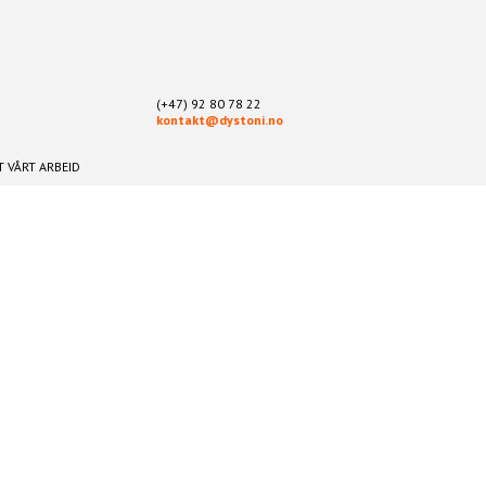
(+47) 92 80 78 22
kontakt@dystoni.no
 VÅRT ARBEID