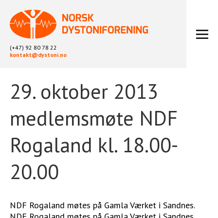
(+47) 92 80 78 22
kontakt@dystoni.no
29. oktober 2013
HJEM
ARTIKLER
medlemsmøte NDF
LOKALLAG
LIKEPERSONARBEID
Rogaland kl. 18.00-
OM OSS
BLI MEDLEM
20.00
KONTAKT
KALENDER
ARKIV
NDF Rogaland møtes på Gamla Værket i Sandnes.
NDF Rogaland møtes på Gamla Værket i Sandnes.
FYSIOTERAPI