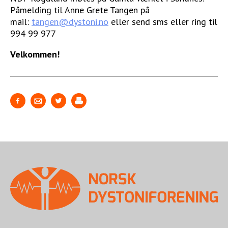
Påmelding til Anne Grete Tangen på
STØTT VÅRT ARBEID
mail:
tangen@dystoni.no
eller send sms eller ring til
994 99 977
Velkommen!