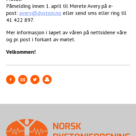
Påmelding innen 1. april til Merete Avery på e-
STØTT VÅRT ARBEID
post:
avery@dystoni.no
eller send sms eller ring til
41 422 897.
Mer informasjon i løpet av våren på nettsidene våre
og pr. post i forkant av møtet.
Velkommen!