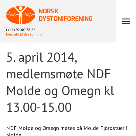
(+47) 92 80 78 22
kontakt@dystoni.no
5. april 2014,
HJEM
ARTIKLER
medlemsmøte NDF
LOKALLAG
LIKEPERSONARBEID
Molde og Omegn kl
OM OSS
BLI MEDLEM
13.00-15.00
KONTAKT
KALENDER
ARKIV
NDF Molde og Omegn møtes på Molde Fjordstuer i
Molde.
FYSIOTERAPI