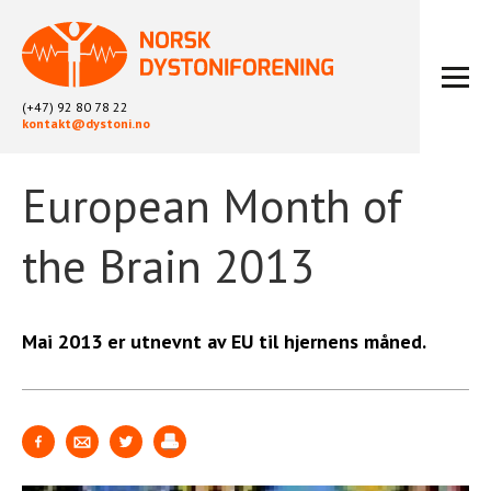
(+47) 92 80 78 22
kontakt@dystoni.no
European Month of
HJEM
ARTIKLER
the Brain 2013
LOKALLAG
LIKEPERSONARBEID
OM OSS
Mai 2013 er utnevnt av EU til hjernens måned.
BLI MEDLEM
KONTAKT
KALENDER
ARKIV
FYSIOTERAPI