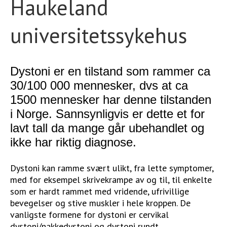
Haukeland
STØTT VÅRT ARBEID
universitetssykehus
Dystoni er en tilstand som rammer ca
30/100 000 mennesker, dvs at ca
1500 mennesker har denne tilstanden
i Norge. Sannsynligvis er dette et for
lavt tall da mange går ubehandlet og
ikke har riktig diagnose.
Dystoni kan ramme svært ulikt, fra lette symptomer,
med for eksempel skrivekrampe av og til, til enkelte
som er hardt rammet med vridende, ufrivillige
bevegelser og stive muskler i hele kroppen. De
vanligste formene for dystoni er cervikal
dystoni/nakkedystoni og dystoni rundt