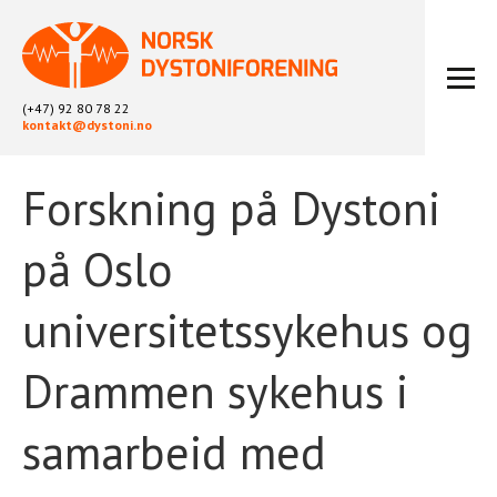
(+47) 92 80 78 22
kontakt@dystoni.no
Forskning på Dystoni
HJEM
ARTIKLER
på Oslo
LOKALLAG
LIKEPERSONARBEID
universitetssykehus og
OM OSS
BLI MEDLEM
Drammen sykehus i
KONTAKT
KALENDER
samarbeid med
ARKIV
FYSIOTERAPI