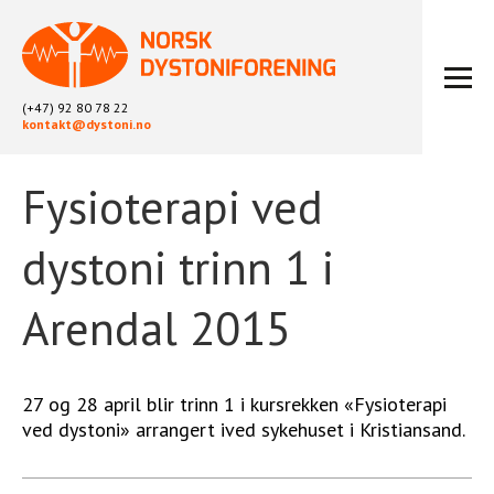
(+47) 92 80 78 22
kontakt@dystoni.no
Fysioterapi ved
HJEM
ARTIKLER
dystoni trinn 1 i
LOKALLAG
LIKEPERSONARBEID
Arendal 2015
OM OSS
BLI MEDLEM
KONTAKT
27 og 28 april blir trinn 1 i kursrekken «Fysioterapi
KALENDER
ved dystoni» arrangert ived sykehuset i Kristiansand.
ARKIV
FYSIOTERAPI