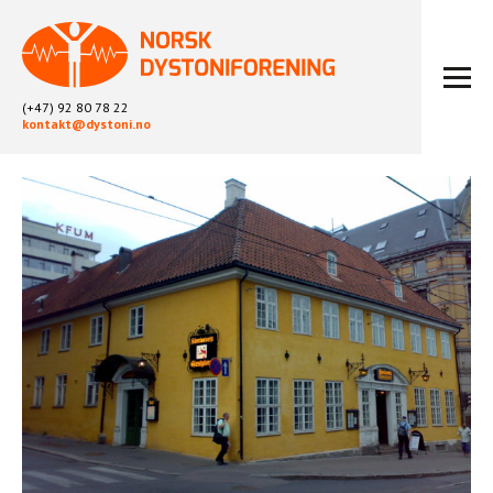
(+47) 92 80 78 22
kontakt@dystoni.no
HJEM
ARTIKLER
LOKALLAG
LIKEPERSONARBEID
OM OSS
BLI MEDLEM
KONTAKT
KALENDER
ARKIV
FYSIOTERAPI