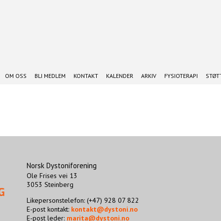
OM OSS
BLI MEDLEM
KONTAKT
KALENDER
ARKIV
FYSIOTERAPI
STØTT
Norsk Dystoniforening
Ole Frises vei 13
3053 Steinberg
Likepersonstelefon: (+47) 928 07 822
E-post kontakt:
kontakt@dystoni.no
E-post leder:
marita@dystoni.no