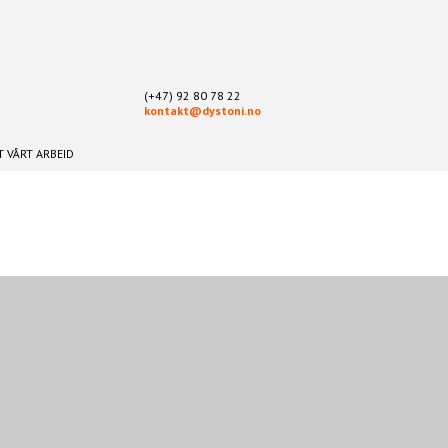
(+47) 92 80 78 22
kontakt@dystoni.no
 VÅRT ARBEID