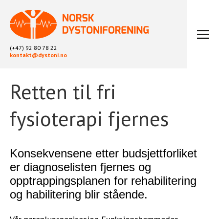
(+47) 92 80 78 22
kontakt@dystoni.no
Retten til fri
HJEM
ARTIKLER
fysioterapi fjernes
LOKALLAG
LIKEPERSONARBEID
OM OSS
Konsekvensene etter budsjettforliket
BLI MEDLEM
er diagnoselisten fjernes og
KONTAKT
opptrappingsplanen for rehabilitering
KALENDER
og habilitering blir stående.
ARKIV
FYSIOTERAPI