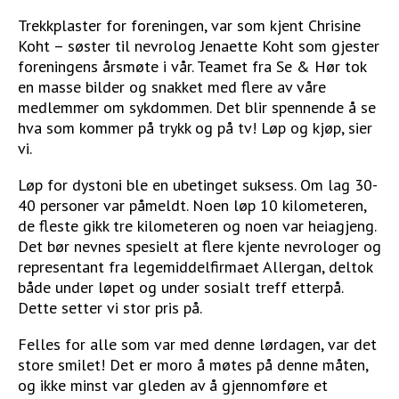
STØTT VÅRT ARBEID
Trekkplaster for foreningen, var som kjent Chrisine
Koht – søster til nevrolog Jenaette Koht som gjester
foreningens årsmøte i vår. Teamet fra Se & Hør tok
en masse bilder og snakket med flere av våre
medlemmer om sykdommen. Det blir spennende å se
hva som kommer på trykk og på tv! Løp og kjøp, sier
vi.
Løp for dystoni ble en ubetinget suksess. Om lag 30-
40 personer var påmeldt. Noen løp 10 kilometeren,
de fleste gikk tre kilometeren og noen var heiagjeng.
Det bør nevnes spesielt at flere kjente nevrologer og
representant fra legemiddelfirmaet Allergan, deltok
både under løpet og under sosialt treff etterpå.
Dette setter vi stor pris på.
Felles for alle som var med denne lørdagen, var det
store smilet! Det er moro å møtes på denne måten,
og ikke minst var gleden av å gjennomføre et