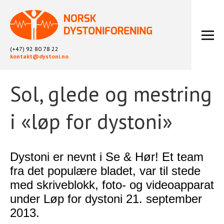
(+47) 92 80 78 22
kontakt@dystoni.no
Sol, glede og mestring
HJEM
ARTIKLER
i «løp for dystoni»
LOKALLAG
LIKEPERSONARBEID
OM OSS
Dystoni er nevnt i Se & Hør! Et team
BLI MEDLEM
fra det populære bladet, var til stede
KONTAKT
med skriveblokk, foto- og videoapparat
KALENDER
under Løp for dystoni 21. september
ARKIV
2013.
FYSIOTERAPI