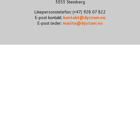
3053 Steinberg
STØTT VÅRT ARBEID
Likepersonstelefon: (+47) 928 07 822
E-post kontakt:
kontakt@dystoni.no
E-post leder:
marita@dystoni.no