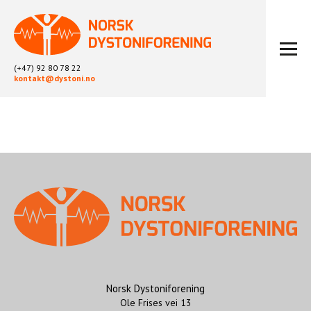
(+47) 92 80 78 22
kontakt@dystoni.no
HJEM
ARTIKLER
LOKALLAG
LIKEPERSONARBEID
OM OSS
BLI MEDLEM
KONTAKT
KALENDER
ARKIV
Norsk Dystoniforening
Ole Frises vei 13
FYSIOTERAPI