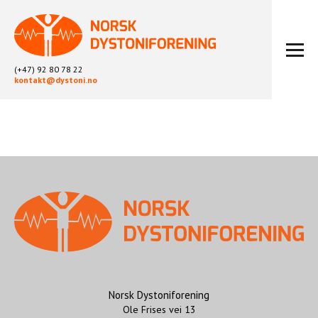
(+47) 92 80 78 22
kontakt@dystoni.no
HJEM
ARTIKLER
LOKALLAG
LIKEPERSONARBEID
OM OSS
BLI MEDLEM
KONTAKT
KALENDER
ARKIV
Norsk Dystoniforening
Ole Frises vei 13
FYSIOTERAPI