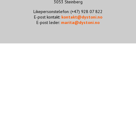
3053 Steinberg
STØTT VÅRT ARBEID
Likepersonstelefon: (+47) 928 07 822
E-post kontakt:
kontakt@dystoni.no
E-post leder:
marita@dystoni.no