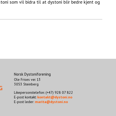
oni som vil bidra til at dystoni blir bedre kjent og
Norsk Dystoniforening
Ole Frises vei 13
3053 Steinberg
Likepersonstelefon: (+47) 928 07 822
E-post kontakt:
kontakt@dystoni.no
E-post leder:
marita@dystoni.no