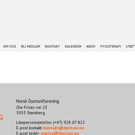
OM OSS
BLI MEDLEM
KONTAKT
KALENDER
ARKIV
FYSIOTERAPI
STØTT
Norsk Dystoniforening
Ole Frises vei 13
3053 Steinberg
Likepersonstelefon: (+47) 928 07 822
E-post kontakt:
kontakt@dystoni.no
E-post leder:
marita@dystoni.no