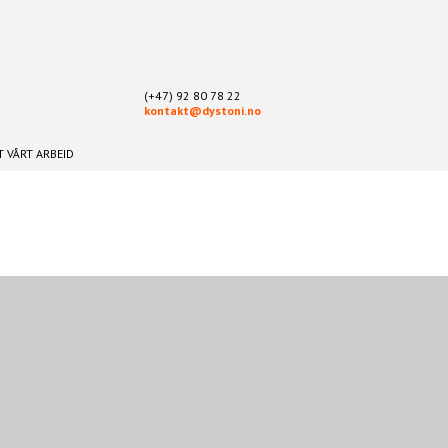
(+47) 92 80 78 22
kontakt@dystoni.no
 VÅRT ARBEID