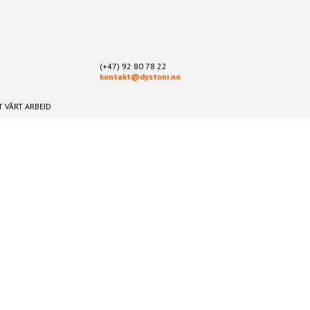
(+47) 92 80 78 22
kontakt@dystoni.no
 VÅRT ARBEID