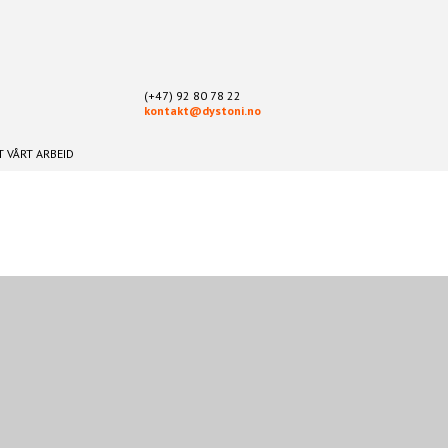
(+47) 92 80 78 22
kontakt@dystoni.no
 VÅRT ARBEID