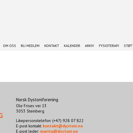
OM OSS
BLI MEDLEM
KONTAKT
KALENDER
ARKIV
FYSIOTERAPI
STØTT
Norsk Dystoniforening
Ole Frises vei 13
3053 Steinberg
Likepersonstelefon: (+47) 928 07 822
E-post kontakt:
kontakt@dystoni.no
E-post leder:
marita@dystoni.no