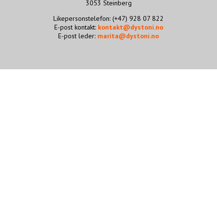
3053 Steinberg
STØTT VÅRT ARBEID
Likepersonstelefon: (+47) 928 07 822
E-post kontakt:
kontakt@dystoni.no
E-post leder:
marita@dystoni.no