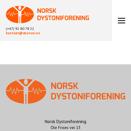
(+47) 92 80 78 22
kontakt@dystoni.no
HJEM
ARTIKLER
LOKALLAG
LIKEPERSONARBEID
OM OSS
BLI MEDLEM
KONTAKT
KALENDER
ARKIV
Norsk Dystoniforening
Ole Frises vei 13
FYSIOTERAPI