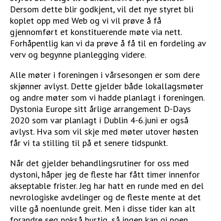
Dersom dette blir godkjent, vil det nye styret bli
koplet opp med Web og vi vil prøve å få
gjennomført et konstituerende møte via nett.
Forhåpentlig kan vi da prøve å få til en fordeling av
verv og begynne planlegging videre.
Alle møter i foreningen i vårsesongen er som dere
skjønner avlyst. Dette gjelder både lokallagsmøter
og andre møter som vi hadde planlagt i foreningen.
Dystonia Europe sitt årlige arrangement D-Days
2020 som var planlagt i Dublin 4-6.juni er også
avlyst. Hva som vil skje med møter utover høsten
får vi ta stilling til på et senere tidspunkt.
Når det gjelder behandlingsrutiner for oss med
dystoni, håper jeg de fleste har fått timer innenfor
akseptable frister. Jeg har hatt en runde med en del
nevrologiske avdelinger og de fleste mente at det
ville gå noenlunde greit. Men i disse tider kan alt
forandre seg nokså hurtig, så ingen kan gi noen