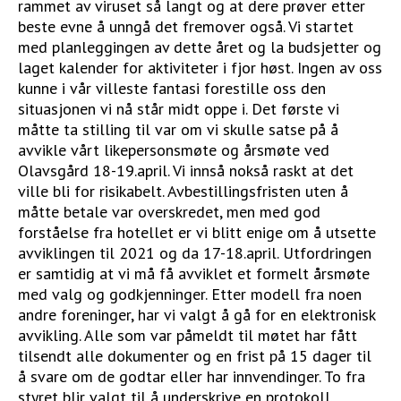
rammet av viruset så langt og at dere prøver etter
beste evne å unngå det fremover også. Vi startet
med planleggingen av dette året og la budsjetter og
laget kalender for aktiviteter i fjor høst. Ingen av oss
kunne i vår villeste fantasi forestille oss den
situasjonen vi nå står midt oppe i. Det første vi
måtte ta stilling til var om vi skulle satse på å
avvikle vårt likepersonsmøte og årsmøte ved
Olavsgård 18-19.april. Vi innså nokså raskt at det
ville bli for risikabelt. Avbestillingsfristen uten å
måtte betale var overskredet, men med god
forståelse fra hotellet er vi blitt enige om å utsette
avviklingen til 2021 og da 17-18.april. Utfordringen
er samtidig at vi må få avviklet et formelt årsmøte
med valg og godkjenninger. Etter modell fra noen
andre foreninger, har vi valgt å gå for en elektronisk
avvikling. Alle som var påmeldt til møtet har fått
tilsendt alle dokumenter og en frist på 15 dager til
å svare om de godtar eller har innvendinger. To fra
styret blir valgt til å underskrive en protokoll.