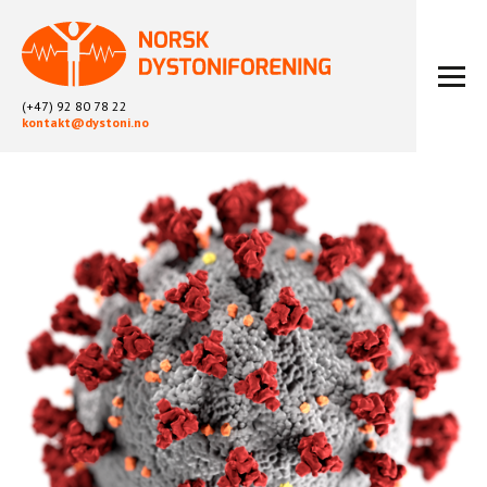
(+47) 92 80 78 22
kontakt@dystoni.no
HJEM
ARTIKLER
LOKALLAG
LIKEPERSONARBEID
OM OSS
BLI MEDLEM
KONTAKT
KALENDER
ARKIV
FYSIOTERAPI