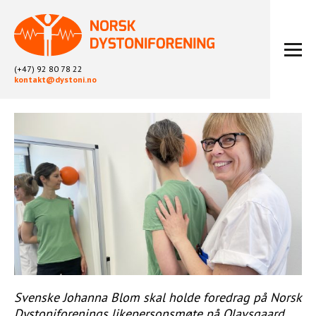
(+47) 92 80 78 22
kontakt@dystoni.no
HJEM
ARTIKLER
LOKALLAG
LIKEPERSONARBEID
OM OSS
BLI MEDLEM
KONTAKT
KALENDER
ARKIV
Svenske Johanna Blom skal holde foredrag på Norsk
Dystoniforenings likepersonsmøte på Olavsgaard.
FYSIOTERAPI