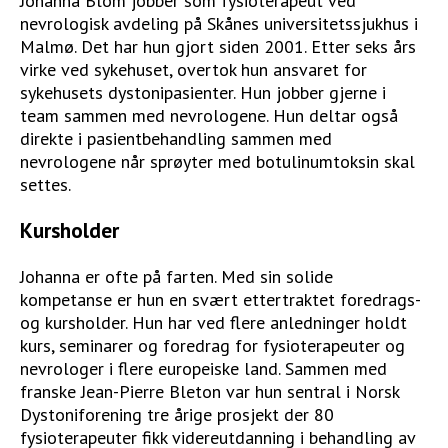
Johanna Blom jobber som fysioterapeut ved
nevrologisk avdeling på Skånes universitetssjukhus i
Malmø. Det har hun gjort siden 2001. Etter seks års
virke ved sykehuset, overtok hun ansvaret for
sykehusets dystonipasienter. Hun jobber gjerne i
team sammen med nevrologene. Hun deltar også
direkte i pasientbehandling sammen med
nevrologene når sprøyter med botulinumtoksin skal
settes.
Kursholder
Johanna er ofte på farten. Med sin solide
kompetanse er hun en svært ettertraktet foredrags-
og kursholder. Hun har ved flere anledninger holdt
kurs, seminarer og foredrag for fysioterapeuter og
nevrologer i flere europeiske land. Sammen med
franske Jean-Pierre Bleton var hun sentral i Norsk
Dystoniforening tre årige prosjekt der 80
fysioterapeuter fikk videreutdanning i behandling av