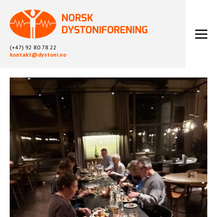
(+47) 92 80 78 22
kontakt@dystoni.no
HJEM
ARTIKLER
LOKALLAG
LIKEPERSONARBEID
OM OSS
BLI MEDLEM
KONTAKT
KALENDER
ARKIV
FYSIOTERAPI