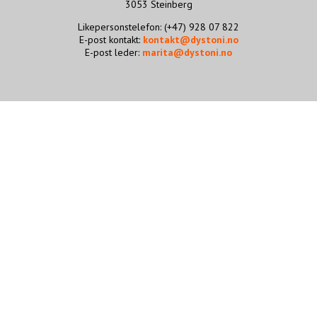
3053 Steinberg
STØTT VÅRT ARBEID
Likepersonstelefon: (+47) 928 07 822
E-post kontakt:
kontakt@dystoni.no
E-post leder:
marita@dystoni.no