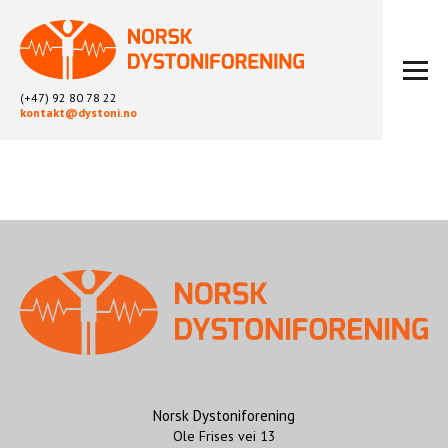
(+47) 92 80 78 22
kontakt@dystoni.no
HJEM
ARTIKLER
LOKALLAG
LIKEPERSONARBEID
OM OSS
BLI MEDLEM
KONTAKT
KALENDER
ARKIV
Norsk Dystoniforening
Ole Frises vei 13
FYSIOTERAPI