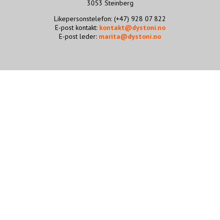
3053 Steinberg
STØTT VÅRT ARBEID
Likepersonstelefon: (+47) 928 07 822
E-post kontakt:
kontakt@dystoni.no
E-post leder:
marita@dystoni.no