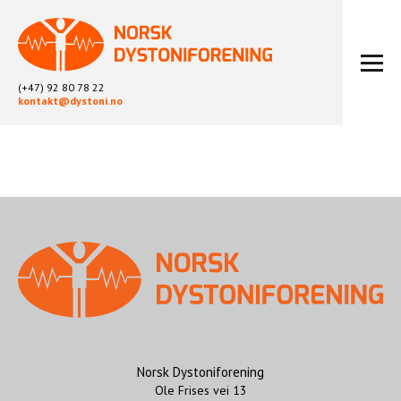
(+47) 92 80 78 22
kontakt@dystoni.no
HJEM
ARTIKLER
LOKALLAG
LIKEPERSONARBEID
OM OSS
BLI MEDLEM
KONTAKT
KALENDER
ARKIV
Norsk Dystoniforening
Ole Frises vei 13
FYSIOTERAPI