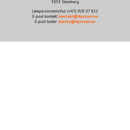
3053 Steinberg
STØTT VÅRT ARBEID
Likepersonstelefon: (+47) 928 07 822
E-post kontakt:
kontakt@dystoni.no
E-post leder:
marita@dystoni.no