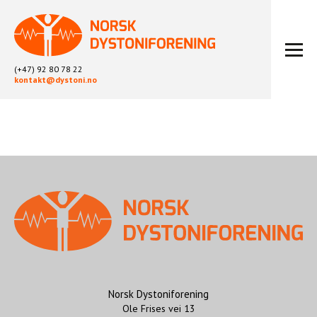
(+47) 92 80 78 22
kontakt@dystoni.no
HJEM
ARTIKLER
LOKALLAG
LIKEPERSONARBEID
OM OSS
BLI MEDLEM
KONTAKT
KALENDER
ARKIV
Norsk Dystoniforening
Ole Frises vei 13
FYSIOTERAPI