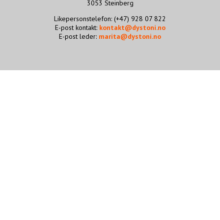
3053 Steinberg
STØTT VÅRT ARBEID
Likepersonstelefon: (+47) 928 07 822
E-post kontakt:
kontakt@dystoni.no
E-post leder:
marita@dystoni.no