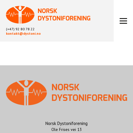
(+47) 92 80 78 22
kontakt@dystoni.no
HJEM
ARTIKLER
LOKALLAG
LIKEPERSONARBEID
OM OSS
BLI MEDLEM
KONTAKT
KALENDER
ARKIV
Norsk Dystoniforening
Ole Frises vei 13
FYSIOTERAPI