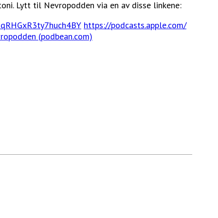
ni. Lytt til Nevropodden via en av disse linkene:
V4mqRHGxR3ty7huch4BY
https://podcasts.apple.com/
ropodden (podbean.com)