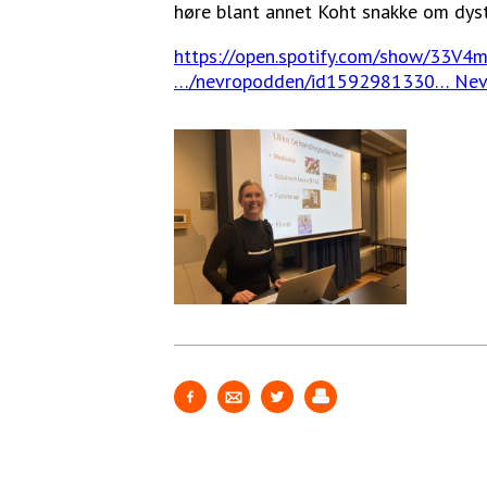
høre blant annet Koht snakke om dysto
https://open.spotify.com/show/33
…/nevropodden/id1592981330… Nev