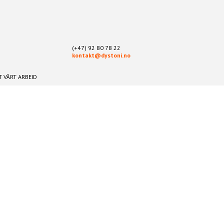
(+47) 92 80 78 22
kontakt@dystoni.no
 VÅRT ARBEID