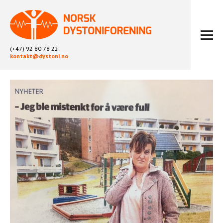
(+47) 92 80 78 22
kontakt@dystoni.no
HJEM
ARTIKLER
LOKALLAG
LIKEPERSONARBEID
OM OSS
BLI MEDLEM
KONTAKT
KALENDER
ARKIV
FYSIOTERAPI