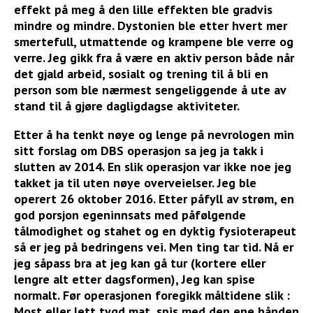
effekt på meg å den lille effekten ble gradvis
mindre og mindre. Dystonien ble etter hvert mer
smertefull, utmattende og krampene ble verre og
verre. Jeg gikk fra å være en aktiv person både når
det gjald arbeid, sosialt og trening til å bli en
person som ble nærmest sengeliggende å ute av
stand til å gjøre dagligdagse aktiviteter.
Etter å ha tenkt nøye og lenge på nevrologen min
sitt forslag om DBS operasjon sa jeg ja takk i
slutten av 2014. En slik operasjon var ikke noe jeg
takket ja til uten nøye overveielser. Jeg ble
operert 26 oktober 2016. Etter påfyll av strøm, en
god porsjon egeninnsats med påfølgende
tålmodighet og stahet og en dyktig fysioterapeut
så er jeg på bedringens vei. Men ting tar tid. Nå er
jeg såpass bra at jeg kan gå tur (kortere eller
lengre alt etter dagsformen), Jeg kan spise
normalt. Før operasjonen foregikk måltidene slik :
Most eller lett tygd mat, spis med den ene hånden