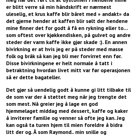
er blitt verre så min håndskrift er nærmest
uleselig, et krus kaffe blir båret med » andakt» da
det gjerne hender at kaffen blir sølt der hendene
mine finner det for godt å få en rykning eller to…
som oftest over kjøkkendisken, på gulvet og andre
steder der varm kaffe ikke gjør skade :). En annen
bivirkning er at hvis jeg er på steder med masse
folk og bråk så kan jeg bli mer forvirret enn før.
Disse bivirkningene er helt normale å tatt i
betraktning hvordan livet mitt var før operasjonen
så er dette bagateller.
Det gjør så uendelig godt å kunne gi litt tilbake til
de som var der å støttet meg når jeg trengte det
som mest. Nå greier jeg å lage en god
hjemmelaget middag med dessert, kaffe og kaker
å inviterer familie og venner så ofte jeg kan. Jeg
kan også ta turen hjem til mien foreldre å bidra
litt der og. Å som Raymond.. min snille og