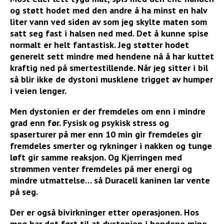
og støtt hodet med den andre å ha minst en halv
liter vann ved siden av som jeg skylte maten som
satt seg fast i halsen ned med. Det å kunne spise
normalt er helt fantastisk. Jeg støtter hodet
generelt sett mindre med hendene nå å har kuttet
kraftig ned på smertestillende. Når jeg sitter i bil
så blir ikke de dystoni musklene trigget av humper
i veien lenger.
Men dystonien er der fremdeles om enn i mindre
grad enn før. Fysisk og psykisk stress og
spaserturer på mer enn 10 min gir fremdeles gir
fremdeles smerter og rykninger i
nakken og tunge
løft gir samme reaksjon. Og Kjerringen med
strømmen venter fremdeles på mer energi og
mindre utmattelse… så Duracell kaninen lar vente
på seg.
Der er også bivirkninger etter operasjonen. Hos
meg har det ført til at dystonien i hendene mine