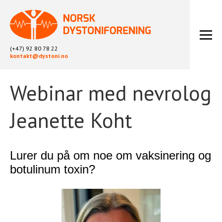
(+47) 92 80 78 22
kontakt@dystoni.no
Webinar med nevrolog
HJEM
ARTIKLER
Jeanette Koht
LOKALLAG
LIKEPERSONARBEID
OM OSS
Lurer du på om noe om vaksinering og
BLI MEDLEM
botulinum toxin?
KONTAKT
KALENDER
ARKIV
FYSIOTERAPI