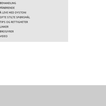
BEHANDLING
PÅRØRENDE
Å LEVE MED DYSTONI
OFTE STILTE SPØRSMÅL
TIPS OG RETTIGHETER
LINKER
BROSJYRER
VIDEO