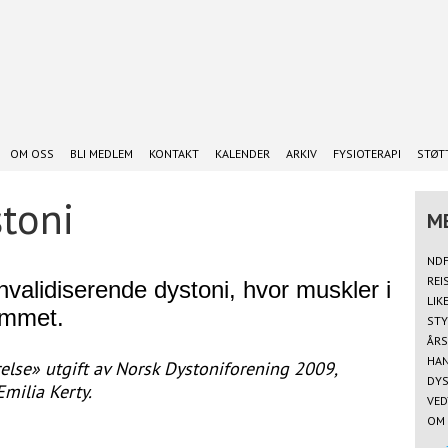
OM OSS
BLI MEDLEM
KONTAKT
KALENDER
ARKIV
FYSIOTERAPI
STØTT
stoni
NDF
REI
invalidiserende dystoni, hvor muskler i
LIK
ammet.
STY
ÅRS
HAN
relse» utgift av Norsk Dystoniforening 2009,
DYS
Emilia Kerty.
VED
OM 