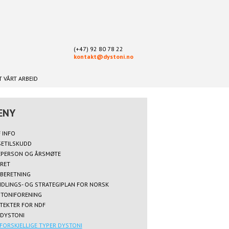
(+47) 92 80 78 22
kontakt@dystoni.no
 VÅRT ARBEID
 INFO
SETILSKUDD
EPERSON OG ÅRSMØTE
RET
BERETNING
DLINGS- OG STRATEGIPLAN FOR NORSK
TONIFORENING
TEKTER FOR NDF
DYSTONI
FORSKJELLIGE TYPER DYSTONI