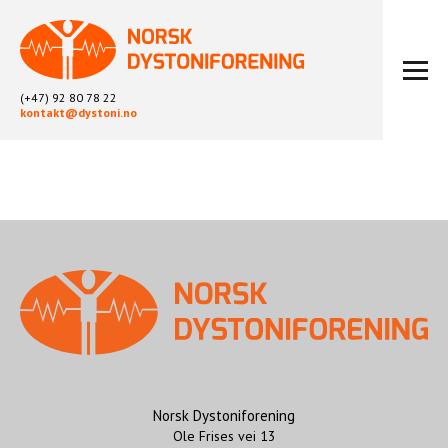
(+47) 92 80 78 22
kontakt@dystoni.no
HJEM
ARTIKLER
LOKALLAG
LIKEPERSONARBEID
OM OSS
BLI MEDLEM
KONTAKT
KALENDER
ARKIV
Norsk Dystoniforening
Ole Frises vei 13
FYSIOTERAPI