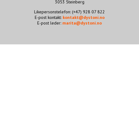
3053 Steinberg
STØTT VÅRT ARBEID
Likepersonstelefon: (+47) 928 07 822
E-post kontakt:
kontakt@dystoni.no
E-post leder:
marita@dystoni.no