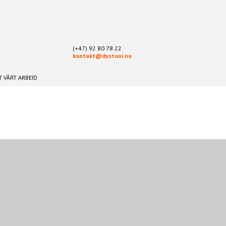
(+47) 92 80 78 22
kontakt@dystoni.no
 VÅRT ARBEID