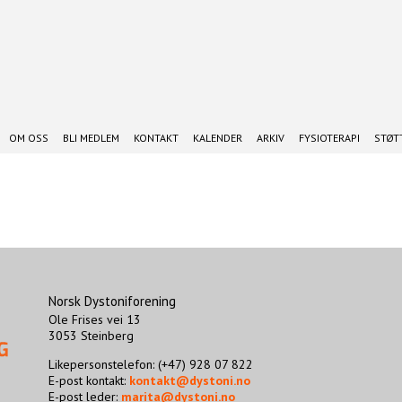
OM OSS
BLI MEDLEM
KONTAKT
KALENDER
ARKIV
FYSIOTERAPI
STØTT
Norsk Dystoniforening
Ole Frises vei 13
3053 Steinberg
Likepersonstelefon: (+47) 928 07 822
E-post kontakt:
kontakt@dystoni.no
E-post leder:
marita@dystoni.no