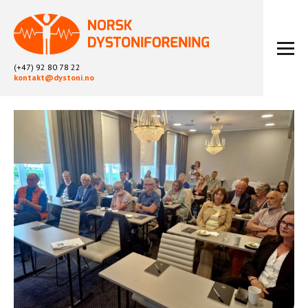
(+47) 92 80 78 22
kontakt@dystoni.no
HJEM
ARTIKLER
LOKALLAG
LIKEPERSONARBEID
OM OSS
BLI MEDLEM
KONTAKT
KALENDER
ARKIV
FYSIOTERAPI