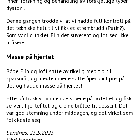
innen forskning og behandling av forskjellige typer
dystoni.
Denne gangen trodde vi at vi hadde full kontroll på
det tekniske helt til vi fikk et strømbrudd (Putin?).
Som vanlig taklet Elin det suverent og lot seg ikke
affisere.
Masse på hjertet
Både Elin og Joff satte av rikelig med tid til
spørsmål, og medlemmene satte åpenbart pris på
det og hadde masse på hjertet!
Etterpå trakk vi inn i en av stuene på hotellet og fikk
servert hjortefilet og crème brûlée til dessert. Det
var god stemning under middagen, og det virket som
folk koste seg.
Sandnes, 25.5.2025
Oluf Herlofsen