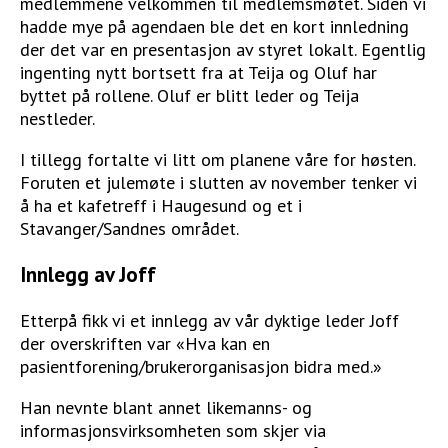
medlemmene velkommen til medlemsmøtet. Siden vi
hadde mye på agendaen ble det en kort innledning
der det var en presentasjon av styret lokalt. Egentlig
ingenting nytt bortsett fra at Teija og Oluf har
byttet på rollene. Oluf er blitt leder og Teija
nestleder.
I tillegg fortalte vi litt om planene våre for høsten.
Foruten et julemøte i slutten av november tenker vi
å ha et kafetreff i Haugesund og et i
Stavanger/Sandnes området.
Innlegg av Joff
Etterpå fikk vi et innlegg av vår dyktige leder Joff
der overskriften var «Hva kan en
pasientforening/brukerorganisasjon bidra med.»
Han nevnte blant annet likemanns- og
informasjonsvirksomheten som skjer via