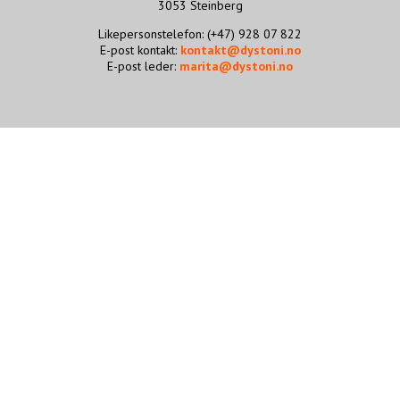
3053 Steinberg
STØTT VÅRT ARBEID
Likepersonstelefon: (+47) 928 07 822
E-post kontakt:
kontakt@dystoni.no
E-post leder:
marita@dystoni.no