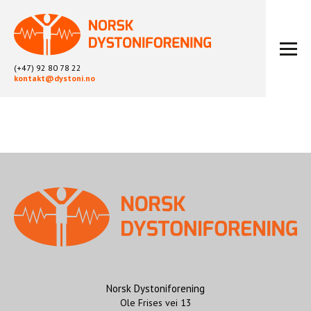
(+47) 92 80 78 22
kontakt@dystoni.no
HJEM
ARTIKLER
LOKALLAG
LIKEPERSONARBEID
OM OSS
BLI MEDLEM
KONTAKT
KALENDER
ARKIV
Norsk Dystoniforening
Ole Frises vei 13
FYSIOTERAPI