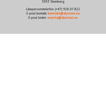
3053 Steinberg
STØTT VÅRT ARBEID
Likepersonstelefon: (+47) 928 07 822
E-post kontakt:
kontakt@dystoni.no
E-post leder:
marita@dystoni.no