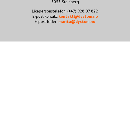
3053 Steinberg
STØTT VÅRT ARBEID
Likepersonstelefon: (+47) 928 07 822
E-post kontakt:
kontakt@dystoni.no
E-post leder:
marita@dystoni.no