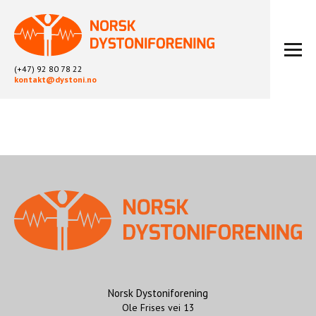
(+47) 92 80 78 22
kontakt@dystoni.no
HJEM
ARTIKLER
LOKALLAG
LIKEPERSONARBEID
OM OSS
BLI MEDLEM
KONTAKT
KALENDER
ARKIV
Norsk Dystoniforening
Ole Frises vei 13
FYSIOTERAPI