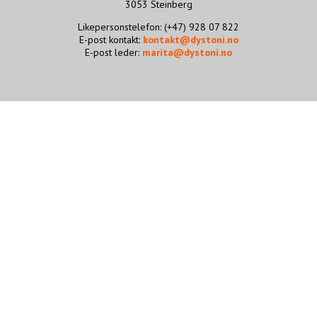
3053 Steinberg
STØTT VÅRT ARBEID
Likepersonstelefon: (+47) 928 07 822
E-post kontakt:
kontakt@dystoni.no
E-post leder:
marita@dystoni.no