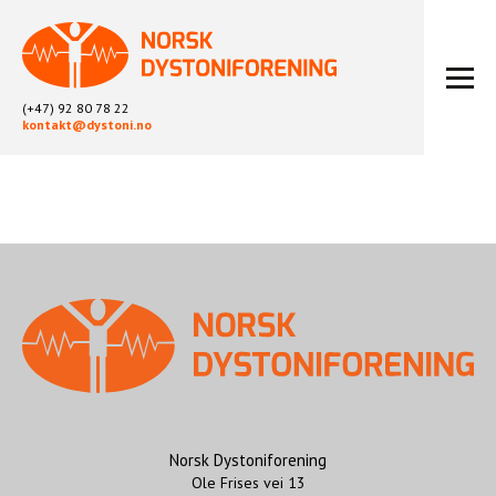
(+47) 92 80 78 22
kontakt@dystoni.no
HJEM
ARTIKLER
LOKALLAG
LIKEPERSONARBEID
OM OSS
BLI MEDLEM
KONTAKT
KALENDER
ARKIV
Norsk Dystoniforening
Ole Frises vei 13
FYSIOTERAPI