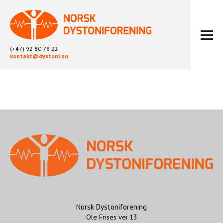
(+47) 92 80 78 22
kontakt@dystoni.no
HJEM
ARTIKLER
LOKALLAG
LIKEPERSONARBEID
OM OSS
BLI MEDLEM
KONTAKT
KALENDER
ARKIV
Norsk Dystoniforening
Ole Frises vei 13
FYSIOTERAPI