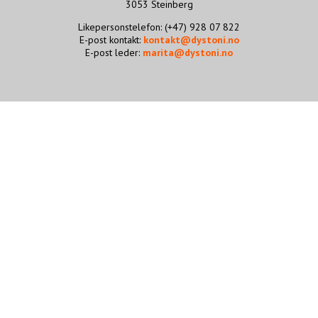
3053 Steinberg
STØTT VÅRT ARBEID
Likepersonstelefon: (+47) 928 07 822
E-post kontakt:
kontakt@dystoni.no
E-post leder:
marita@dystoni.no